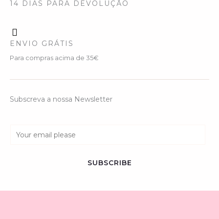
14 DIAS PARA DEVOLUÇÃO
ENVIO GRÁTIS
Para compras acima de 35€
Subscreva a nossa Newsletter
E
m
a
SUBSCRIBE
i
l
*