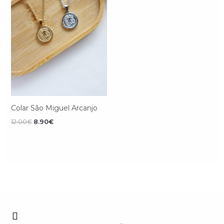
Colar São Miguel Arcanjo
12.00
€
8.90
€