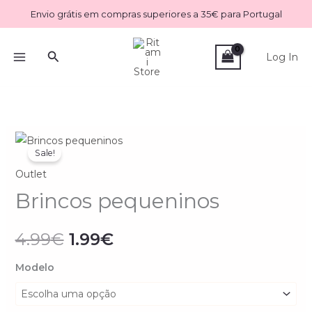
Skip
Envio grátis em compras superiores a 35€ para Portugal
to
content
Search
Log In
Quantidade
O
O
Sale!
de
preço
preço
Outlet
Brincos
pequeninos
Brincos pequeninos
original
atual
era:
é:
4.99
€
1.99
€
4.99€.
1.99€.
Modelo