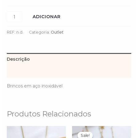
ADICIONAR
REF:
n.d.
Categoria:
Outlet
Descrição
Informação adicional
Brincos em aço inoxidável
Produtos Relacionados
O
O
preço
preço
Sale!
Sale!
original
atual