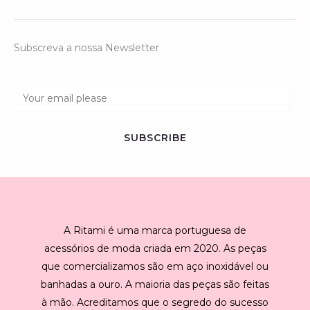
Subscreva a nossa Newsletter
E
m
a
SUBSCRIBE
i
l
*
A Ritami é uma marca portuguesa de
acessórios de moda criada em 2020. As peças
que comercializamos são em aço inoxidável ou
banhadas a ouro. A maioria das peças são feitas
à mão. Acreditamos que o segredo do sucesso