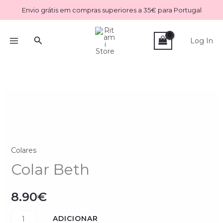
Skip
Envio grátis em compras superiores a 35€ para Portugal
to
content
Search
Log In
Quantidade
de
Colar
Beth
Colares
Colar Beth
8.90
€
ADICIONAR