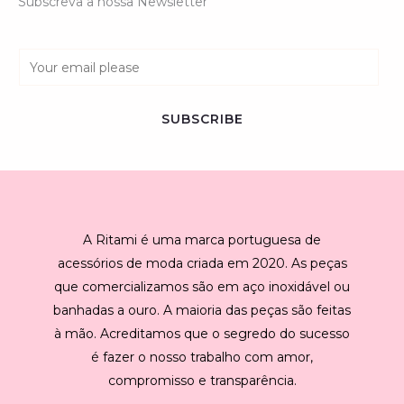
Subscreva a nossa Newsletter
E
m
a
SUBSCRIBE
i
l
*
A Ritami é uma marca portuguesa de
acessórios de moda criada em 2020. As peças
que comercializamos são em aço inoxidável ou
banhadas a ouro. A maioria das peças são feitas
à mão. Acreditamos que o segredo do sucesso
é fazer o nosso trabalho com amor,
compromisso e transparência.