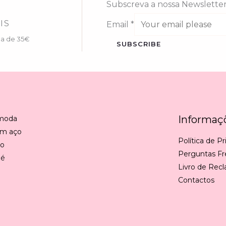
Subscreva a nossa Newslette
IS
Email
*
ma de 35€
SUBSCRIBE
Informaç
 moda
em aço
Política de P
ão
Perguntas F
 é
Livro de Rec
Contactos