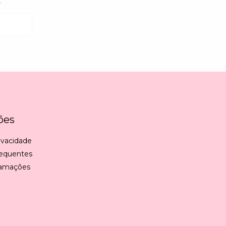
r
ões
rivacidade
requentes
lamações