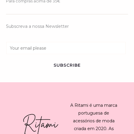
Para compras acima de 35€
Subscreva a nossa Newsletter
E
m
a
SUBSCRIBE
i
l
*
A Ritami é uma marca
portuguesa de
acessórios de moda
criada em 2020. As