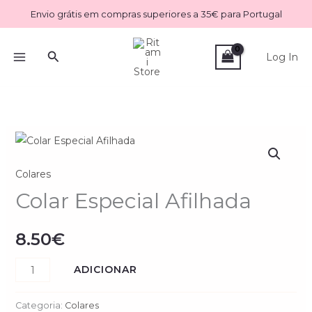
Skip
Envio grátis em compras superiores a 35€ para Portugal
to
content
Search
Log In
Quantidade
de
Colares
Colar
Especial
Colar Especial Afilhada
Afilhada
8.50
€
ADICIONAR
Categoria:
Colares