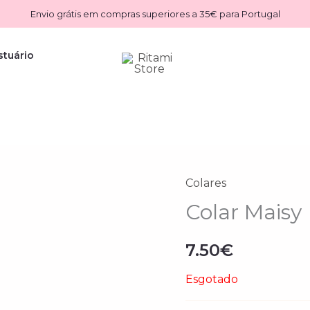
Envio grátis em compras superiores a 35€ para Portugal
stuário
Colares
Colar Maisy
7.50
€
Esgotado