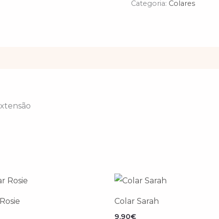
Categoria:
Colares
xtensão
 Rosie
Colar Sarah
9.90
€