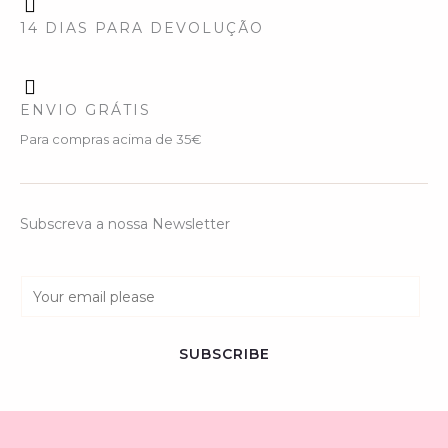
14 DIAS PARA DEVOLUÇÃO
ENVIO GRÁTIS
Para compras acima de 35€
Subscreva a nossa Newsletter
E
m
a
SUBSCRIBE
i
l
*