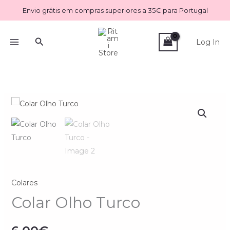
Skip
Envio grátis em compras superiores a 35€ para Portugal
to
content
Search
Log In
Quantidade
de
Colar
Olho
Turco
Colares
Colar Olho Turco