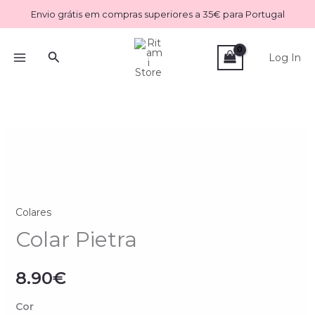
Skip
Envio grátis em compras superiores a 35€ para Portugal
to
content
Search
Log In
Quantidade
de
Colar
Pietra
Colares
Colar Pietra
8.90
€
Cor