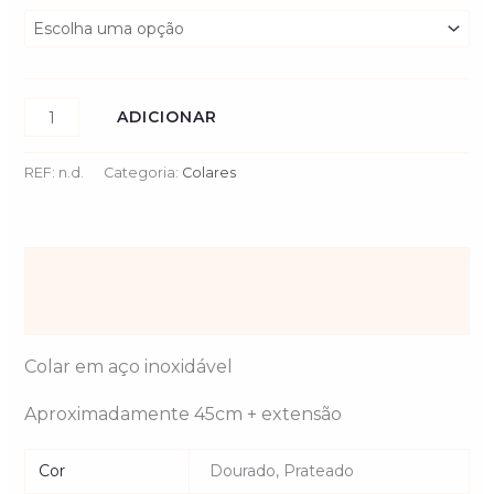
ADICIONAR
REF:
n.d.
Categoria:
Colares
Descrição
Informação adicional
Colar em aço inoxidável
Aproximadamente 45cm + extensão
Cor
Dourado, Prateado