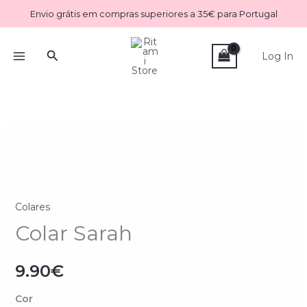
Skip
Envio grátis em compras superiores a 35€ para Portugal
to
content
Search
Log In
Quantidade
de
Colar
Sarah
Colares
Colar Sarah
9.90
€
Cor