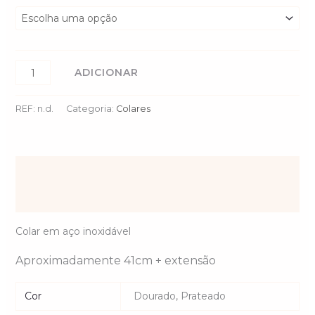
ADICIONAR
REF:
n.d.
Categoria:
Colares
Descrição
Informação adicional
Colar em aço inoxidável
Aproximadamente 41cm + extensão
Cor
Dourado, Prateado