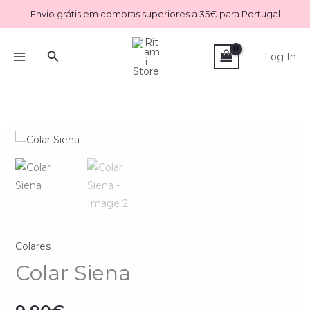
Skip
Envio grátis em compras superiores a 35€ para Portugal
to
content
Search
Log In
Quantidade
de
Colar
Siena
Colares
Colar Siena