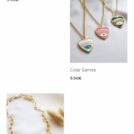
Colar Samira
9.50
€