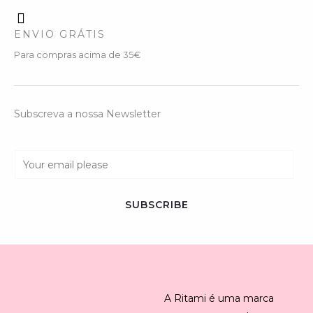
ENVIO GRÁTIS
Para compras acima de 35€
Subscreva a nossa Newsletter
E
m
a
SUBSCRIBE
i
l
*
A Ritami é uma marca