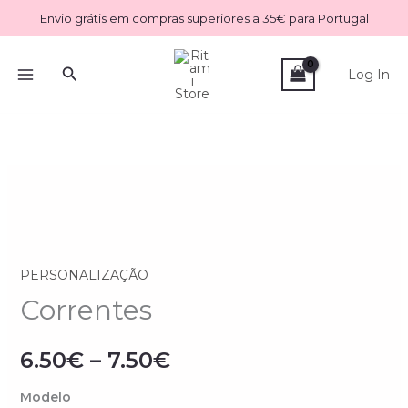
Skip
Envio grátis em compras superiores a 35€ para Portugal
to
content
Search
Log In
Quantidade
Price
de
range:
Correntes
6.50€
PERSONALIZAÇÃO
Correntes
through
7.50€
6.50
€
–
7.50
€
Modelo