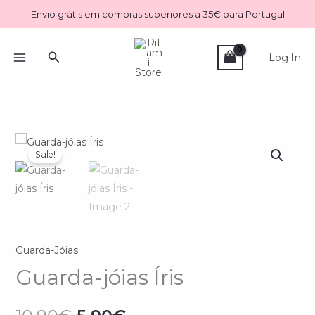
Skip
Envio grátis em compras superiores a 35€ para Portugal
to
content
Search
Log In
O
O
Sale!
preço
preço
original
atual
era:
é:
Guarda-Jóias
10.90€.
5.90€.
Guarda-jóias Íris