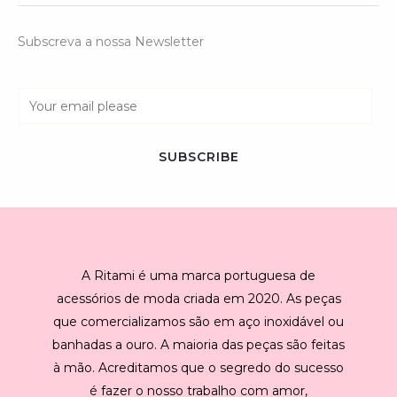
Subscreva a nossa Newsletter
E
m
a
SUBSCRIBE
i
l
*
A Ritami é uma marca portuguesa de
acessórios de moda criada em 2020. As peças
que comercializamos são em aço inoxidável ou
banhadas a ouro. A maioria das peças são feitas
à mão. Acreditamos que o segredo do sucesso
é fazer o nosso trabalho com amor,