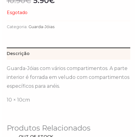
10.90
€
5.90
€
Esgotado
Categoria:
Guarda-Jóias
Descrição
Guarda-Jóias com vários compartimentos. A parte
interior é forrada em veludo com compartimentos
específicos para anéis.
10 × 10cm
Produtos Relacionados
OUT OF STOCK