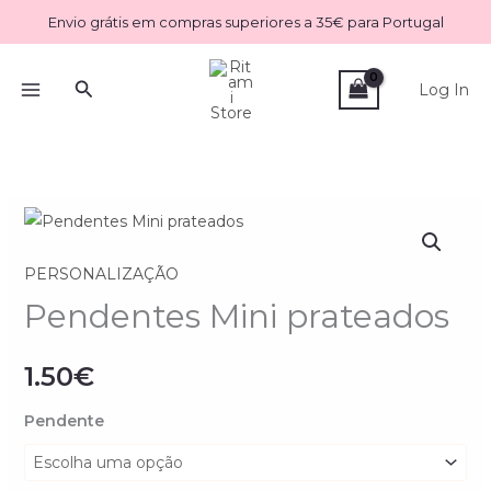
Skip
Envio grátis em compras superiores a 35€ para Portugal
to
content
Search
Log In
Quantidade
de
PERSONALIZAÇÃO
Pendentes
Mini
Pendentes Mini prateados
prateados
1.50
€
Pendente