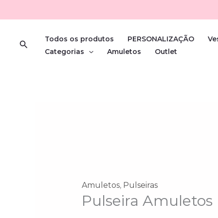
Skip
Quantidade
O
O
Sale!
to
de
preço
preço
content
Pulseira
original
atual
Todos os produtos
PERSONALIZAÇÃO
Ve
Search
Amuletos
era:
é:
Categorias
Amuletos
Outlet
III
10.50€.
8.00€.
Amuletos
,
Pulseiras
Pulseira Amuletos I