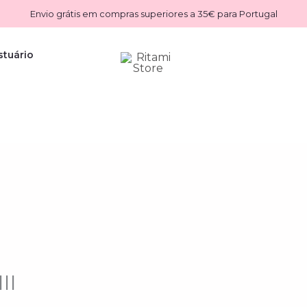
Envio grátis em compras superiores a 35€ para Portugal
stuário
II