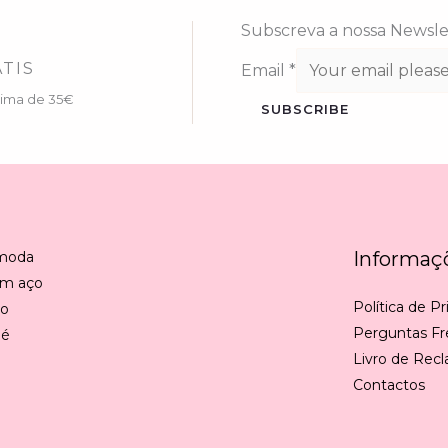
Subscreva a nossa Newsle
TIS
Email
*
cima de 35€
SUBSCRIBE
Informaç
 moda
em aço
Política de P
ão
Perguntas F
 é
Livro de Rec
Contactos