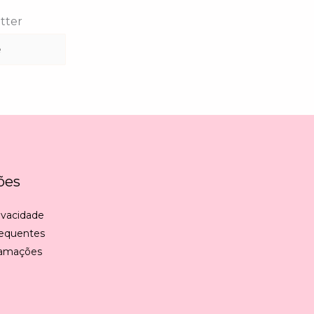
tter
ões
rivacidade
requentes
lamações