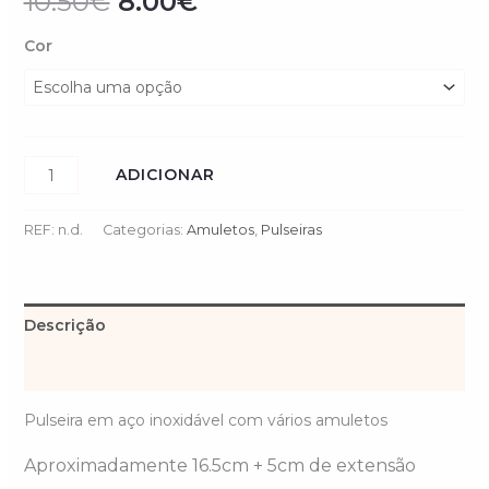
10.50
€
8.00
€
Cor
ADICIONAR
REF:
n.d.
Categorias:
Amuletos
,
Pulseiras
Descrição
Informação adicional
Pulseira em aço inoxidável com vários amuletos
Aproximadamente 16.5cm + 5cm de extensão