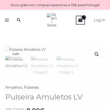
Skip
Envio grátis em compras superiores a 35€ para Portugal
to
content
Search
Log In
Quantidade
O
O
Sale!
de
preço
preço
Pulseira
Amuletos
original
atual
LV
era:
é:
Amuletos
,
Pulseiras
10.50€.
8.00€.
Pulseira Amuletos LV