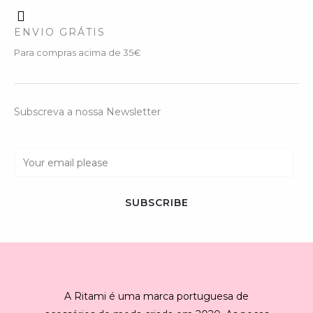
ENVIO GRÁTIS
Para compras acima de 35€
Subscreva a nossa Newsletter
E
m
a
SUBSCRIBE
i
l
*
A Ritami é uma marca portuguesa de