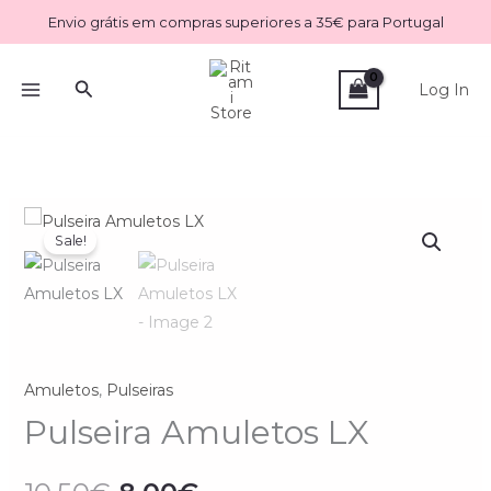
Skip
Envio grátis em compras superiores a 35€ para Portugal
to
content
Search
Log In
Quantidade
O
O
Sale!
de
preço
preço
Pulseira
Amuletos
original
atual
LX
era:
é:
Amuletos
,
Pulseiras
10.50€.
8.00€.
Pulseira Amuletos LX