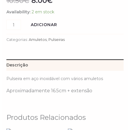
10.50
€
8.00
€
Availability:
2 em stock
ADICIONAR
Categorias:
Amuletos
,
Pulseiras
Descrição
Pulseira em aço inoxidável com vários amuletos
Aproximadamente 16.5cm + extensão
Produtos Relacionados