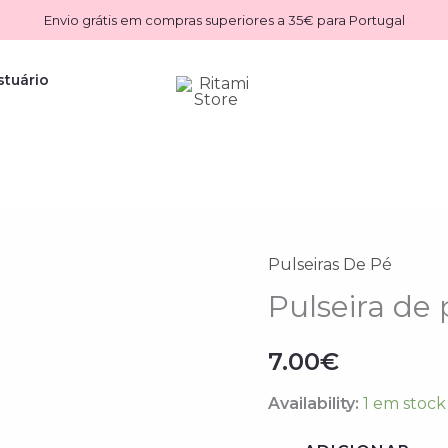
Envio grátis em compras superiores a 35€ para Portugal
stuário
Pulseiras De Pé
Quantidade
Pulseira de
de
Pulseira
7.00
€
de
pé
Availability:
1 em stock
Aurora