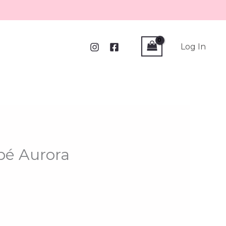
Log In
 pé Aurora