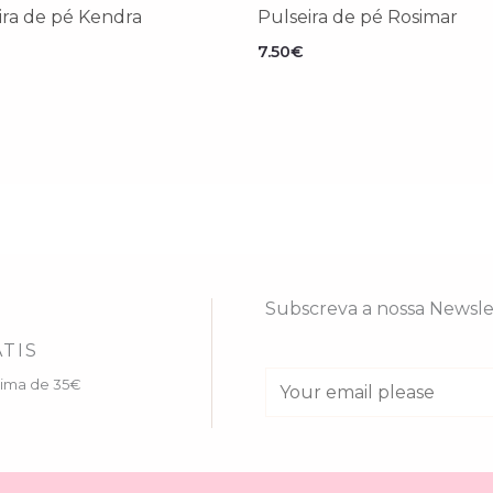
ira de pé Kendra
Pulseira de pé Rosimar
7.50
€
Subscreva a nossa Newsle
TIS
E
cima de 35€
m
a
i