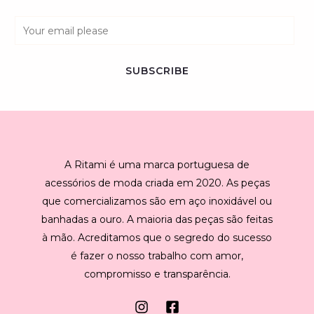
E
m
a
SUBSCRIBE
i
l
*
A Ritami é uma marca portuguesa de
acessórios de moda criada em 2020. As peças
que comercializamos são em aço inoxidável ou
banhadas a ouro. A maioria das peças são feitas
à mão. Acreditamos que o segredo do sucesso
é fazer o nosso trabalho com amor,
compromisso e transparência.