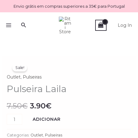
Skip
Envio grátis em compras superiores a 35€ para Portugal
to
content
Search
Log In
Quantidade
O
O
Sale!
de
preço
preço
Outlet
,
Pulseiras
Pulseira
Laila
Pulseira Laila
original
atual
era:
é:
7.50
€
3.90
€
7.50€.
3.90€.
ADICIONAR
Categorias:
Outlet
,
Pulseiras