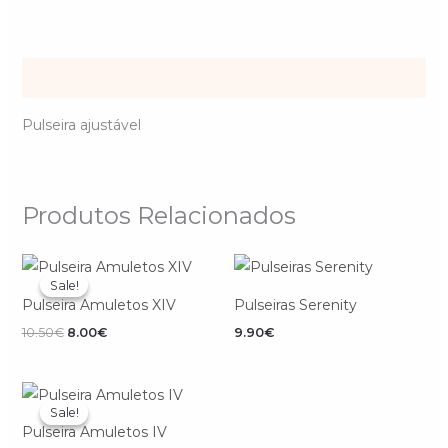
Descrição
Pulseira ajustável
Produtos Relacionados
O
O
preço
preço
Sale!
Sale!
original
atual
Pulseira Amuletos XIV
Pulseiras Serenity
era:
é:
10.50€.
8.00€.
10.50
€
8.00
€
9.90
€
O
O
preço
preço
Sale!
Sale!
original
atual
Pulseira Amuletos IV
era:
é: