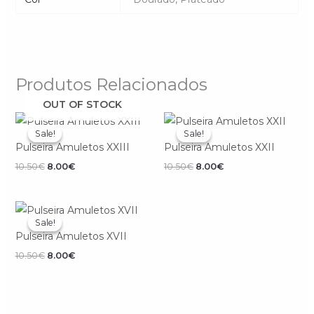
Produtos Relacionados
OUT OF STOCK
O
O
O
O
preço
preço
preço
preço
Sale!
Sale!
Sale!
Sale!
original
atual
original
atual
Pulseira Amuletos XXIII
Pulseira Amuletos XXII
era:
é:
era:
é:
10.50€.
8.00€.
10.50€.
8.00€.
10.50
€
8.00
€
10.50
€
8.00
€
O
O
preço
preço
Sale!
Sale!
original
atual
Pulseira Amuletos XVII
era:
é:
10.50€.
8.00€.
10.50
€
8.00
€