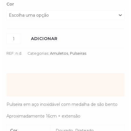
Cor
ADICIONAR
REF:
n.d.
Categorias:
Amuletos
,
Pulseiras
Descrição
Informação adicional
Pulseira em aço inoxidável com medalha de são bento
Aproximadamente 16cm + extensão
Cor
Dourado, Prateado