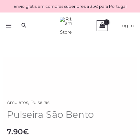
Skip
Envio grátis em compras superiores a 35€ para Portugal
to
content
Search
Log In
Quantidade
de
Pulseira
São
Bento
Amuletos
,
Pulseiras
Pulseira São Bento
7.90
€