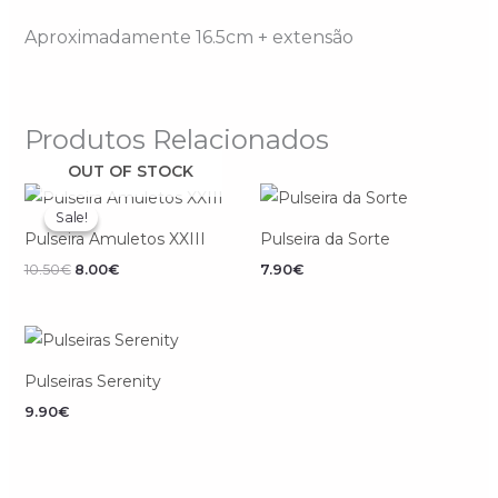
Aproximadamente 16.5cm + extensão
Produtos Relacionados
OUT OF STOCK
O
O
preço
preço
Sale!
Sale!
original
atual
Pulseira Amuletos XXIII
Pulseira da Sorte
era:
é:
10.50€.
8.00€.
10.50
€
8.00
€
7.90
€
Pulseiras Serenity
9.90
€