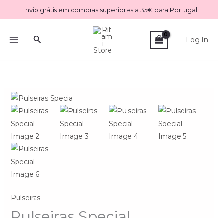
Skip
Envio grátis em compras superiores a 35€ para Portugal
to
content
Search
Log In
Quantidade
de
Pulseiras
Special
Pulseiras
Pulseiras Special