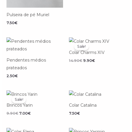
Pulseira de pé Muriel
7.50
€
O
O
preço
preço
Sale!
original
atual
Colar Charms XIV
era:
é:
14.90€.
9.90€.
Pendentes médios
14.90
€
9.90
€
prateados
2.50
€
O
O
preço
preço
Sale!
original
atual
Brincos Yarin
Colar Catalina
era:
é:
9.90€.
7.00€.
9.90
€
7.00
€
7.50
€
O
O