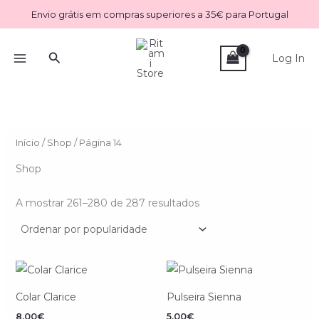
Ordenado
Skip
por
Envio grátis em compras superiores a 35€ para Portugal
popularidade
to
content
Search
Log In
Início
/
Shop
/ Página 14
Shop
A mostrar 261–280 de 287 resultados
Colar Clarice
Pulseira Sienna
8.00
€
5.00
€