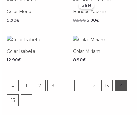
preço
preço
Sale!
original
atual
Colar Elena
Brincos Yasmin
era:
é:
9.90€.
6.00€.
9.90
€
9.90
€
6.00
€
Colar Isabella
Colar Miriam
12.90
€
8.90
€
←
1
2
3
…
11
12
13
14
15
→