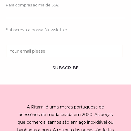
Para compras acima de 35€
Subscreva a nossa Newsletter
E
m
a
SUBSCRIBE
i
l
*
A Ritami é uma marca portuguesa de
acessórios de moda criada em 2020. As peças
que comercializamos são em aço inoxidável ou
banhadas a ouro. A maioria das peças são feitas