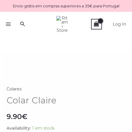
Skip
Envio grátis em compras superiores a 35€ para Portugal
to
content
Search
Log In
Quantidade
de
Colar
Claire
Colares
Colar Claire
9.90
€
Availability:
1 em stock