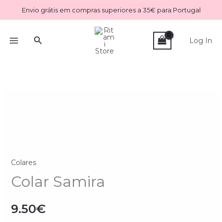
Skip
Envio grátis em compras superiores a 35€ para Portugal
to
content
Search
Log In
Quantidade
de
Colar
Samira
Colares
Colar Samira
9.50
€