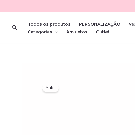
Skip
to
content
Todos os produtos
PERSONALIZAÇÃO
Ve
Search
Categorias
Amuletos
Outlet
Sale!