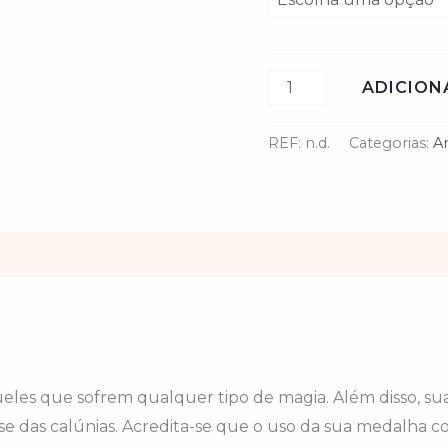
12.00€.
8
ADICION
REF:
n.d.
Categorias:
A
eles que sofrem qualquer tipo de magia. Além disso, s
se das calúnias. Acredita-se que o uso da sua medalha 