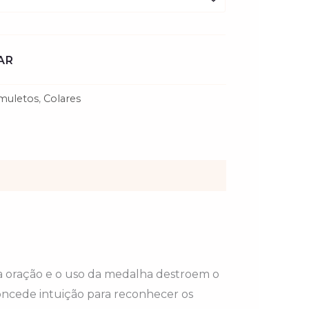
.90€.
AR
muletos
,
Colares
ua oração e o uso da medalha destroem o
concede intuição para reconhecer os