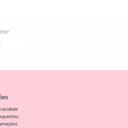
tter
ões
rivacidade
requentes
lamações