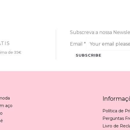
Subscreva a nossa Newsle
TIS
Email
*
cima de 35€
SUBSCRIBE
Informaç
 moda
em aço
Política de P
ão
Perguntas F
 é
Livro de Rec