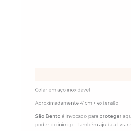
Descrição
Informação adicional
Colar em aço inoxidável
Aproximadamente 41cm + extensão
S
ão
Bento
é invocado para
proteger
aqu
poder do inimigo. Também ajuda a livrar-