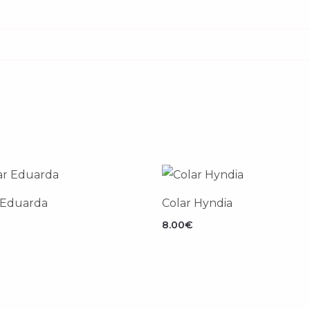
.
 Eduarda
Colar Hyndia
8.00
€