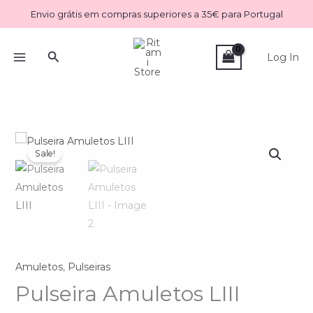
Skip
Envio grátis em compras superiores a 35€ para Portugal
to
content
Search
Log In
Quantidade
O
O
Sale!
de
preço
preço
Pulseira
Amuletos
original
atual
LIII
era:
é:
9.50€.
8.00€.
Amuletos
,
Pulseiras
Pulseira Amuletos LIII