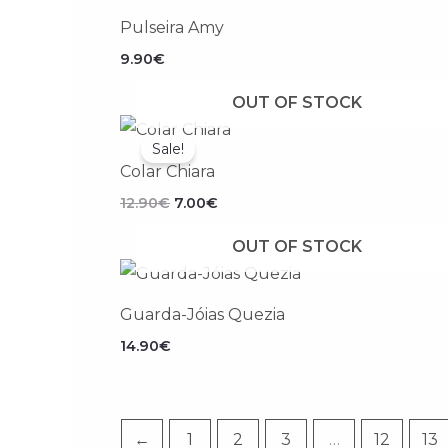
Pulseira Amy
9.90
€
OUT OF STOCK
O
O
preço
preço
Sale!
original
atual
Colar Chiara
era:
é:
12.90€.
7.00€.
12.90
€
7.00
€
OUT OF STOCK
Guarda-Jóias Quezia
14.90
€
←
1
2
3
…
12
13