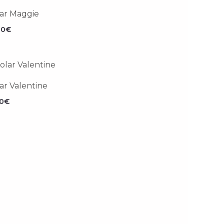
ar Maggie
90
€
ar Valentine
90
€