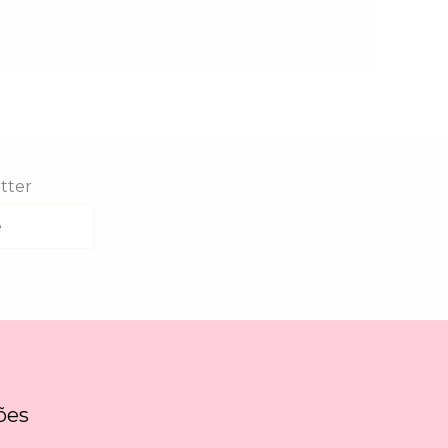
tter
ões