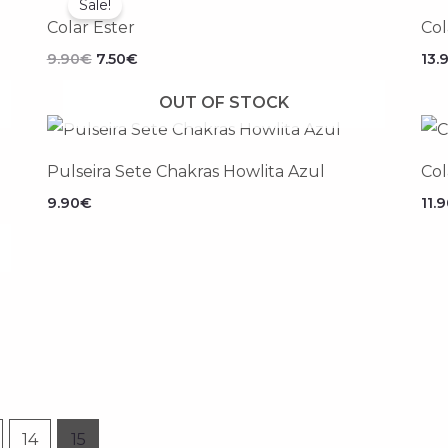
Sale!
original
atual
Colar Ester
Col
era:
é:
9.90€.
7.50€.
9.90
€
7.50
€
13.
OUT OF STOCK
Pulseira Sete Chakras Howlita Azul
Col
9.90
€
11.
14
15