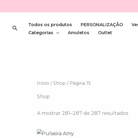
Ord
Skip
por
pop
to
content
Todos os produtos
PERSONALIZAÇÃO
Ve
Search
Categorias
Amuletos
Outlet
Início
/
Shop
/ Página 15
Shop
A mostrar 281–287 de 287 resultados