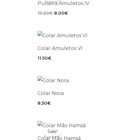
Pulseira Amuletos IV
era:
é:
10.50€.
8.00€.
10.50
€
8.00
€
Colar Amuletos VI
11.50
€
Colar Nora
8.50
€
O
O
preço
preço
Sale!
original
atual
Colar Mão Hamsá