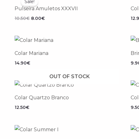
Sale!
original
atual
Pulseira Amuletos XXXVII
Col
era:
é:
10.50€.
8.00€.
10.50
€
8.00
€
12.
Colar Mariana
Bri
14.90
€
9.9
OUT OF STOCK
Colar Quartzo Branco
Col
12.50
€
9.5