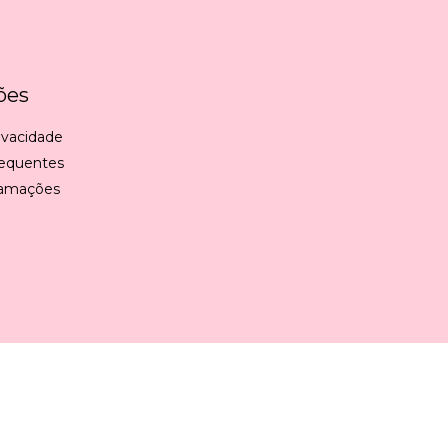
ões
rivacidade
requentes
lamações