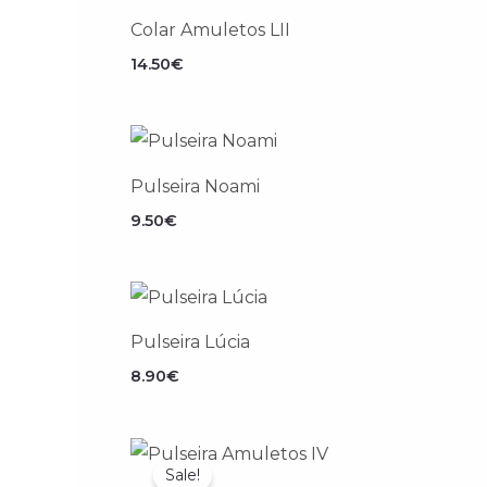
Colar Amuletos LII
14.50
€
Pulseira Noami
9.50
€
Pulseira Lúcia
8.90
€
O
O
preço
preço
Sale!
original
atual