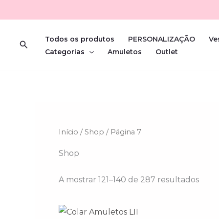
Orde
Skip
por
popu
to
content
Todos os produtos
PERSONALIZAÇÃO
Ve
Search
Categorias
Amuletos
Outlet
Início
/
Shop
/ Página 7
Shop
A mostrar 121–140 de 287 resultados