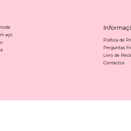
Informaç
 moda
em aço
Política de P
ão
Perguntas F
 é
Livro de Rec
Contactos