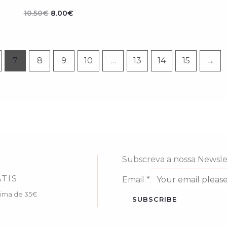
era:
é:
10.50€.
8.00€.
10.50
€
8.00
€
7
8
9
10
…
13
14
15
→
Subscreva a nossa Newsle
TIS
Email
*
cima de 35€
SUBSCRIBE