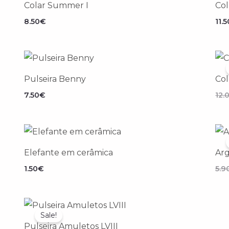
Colar Summer I
Col
8.50
€
11.5
Pulseira Benny
Col
7.50
€
12.
Elefante em cerâmica
Arg
1.50
€
5.9
O
O
preço
preço
Sale!
original
atual
Pulseira Amuletos LVIII