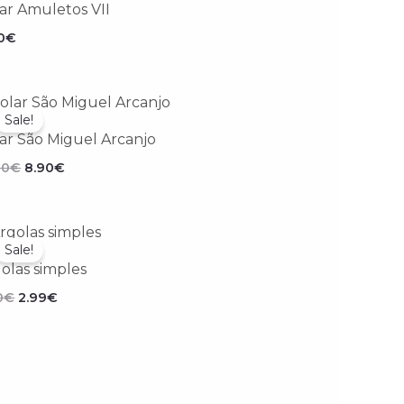
ar Amuletos VII
0
€
O
O
preço
preço
Sale!
original
atual
ar São Miguel Arcanjo
era:
é:
12.00€.
8.90€.
00
€
8.90
€
O
O
preço
preço
Sale!
original
atual
olas simples
era:
é:
5.90€.
2.99€.
0
€
2.99
€