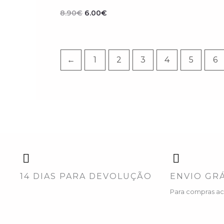
era:
é:
8.90€.
6.00€.
8.90
€
6.00
€
←
1
2
3
4
5
6
14 DIAS PARA DEVOLUÇÃO
ENVIO GRÁ
Para compras a