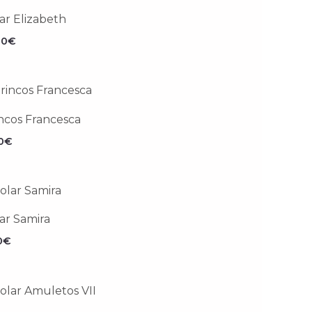
ar Elizabeth
90
€
ncos Francesca
0
€
ar Samira
0
€